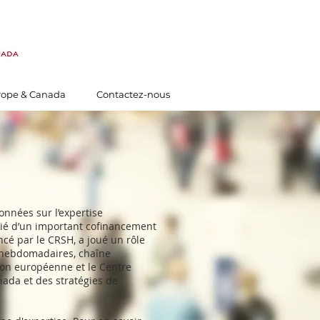
rope & Canada
Contactez-nous
nnées sur l’expertise
cié d’un important cofinancement
ncé par le CRSH, a joué un rôle
s hebdomadaires, chaîne
on européenne et le Centre
nada et des stratégies de