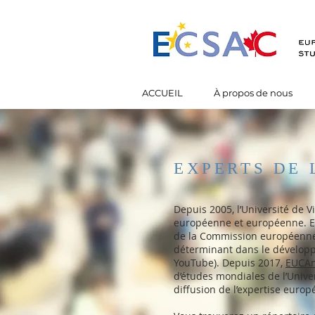
ACCUEIL
À propos de nous
EXPERTS DE 
Depuis 2005, l’Université de Vi
européenne et européenne. EU
de la Commission européenne
déterminant dans le dévelo
YouTube). Depuis 2017,
EUCAn
d’études mondiales de l’Univer
diffusion de l’expertise euro