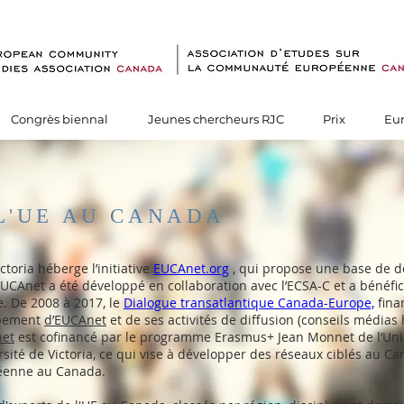
Congrès biennal
Jeunes chercheurs RJC
Prix
Eu
L'UE AU CANADA
ctoria héberge l’initiative
EUCAnet.org
, qui propose une base de do
CAnet a été développé en collaboration avec l’ECSA-C et a bénéfi
. De 2008 à 2017, le
Dialogue transatlantique Canada-Europe,
fina
ppement
d’EUCAnet
et de ses activités de diffusion (conseils média
et
est cofinancé par le programme Erasmus+ Jean Monnet de l’Uni
sité de Victoria, ce qui vise à développer des réseaux ciblés au Ca
péenne au Canada.