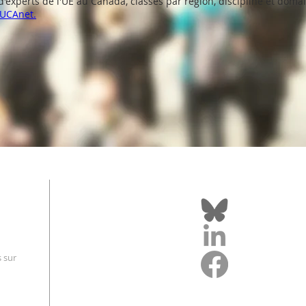
'experts de l'UE au Canada, classés par région, discipline et domai
EUCAnet.
s sur