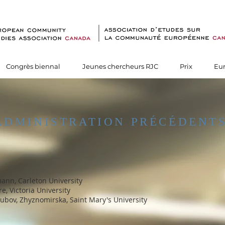
Congrès biennal
Jeunes chercheurs RJC
Prix
Eu
ADMINISTRATION PRÉCÉDENT
nn, Carleton University
, Victoria University
yubov, Zhyznomirska, Saint Mary's University