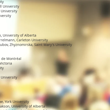
ity
l University
 University
versity
, University of Alberta
elmann, Carleton University
ubov, Zhyznomirska, Saint Mary's University
é de Montréal
Victoria
ity
 University
, York University
akson, University of Alberta