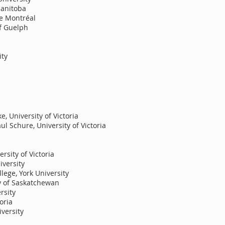
Manitoba
de Montréal
of Guelph
ity
, University of Victoria
ul Schure, University of Victoria​
rsity of Victoria
iversity
ege, York University
y of Saskatchewan
rsity
oria
versity