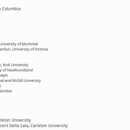
sh Columbia
niversity of Montreal
rdun, University of Victoria
, York University
ty of Newfoundland
uelph
eal and McGill University
y
olumbia
leton University
cent Della Sala, Carleton University