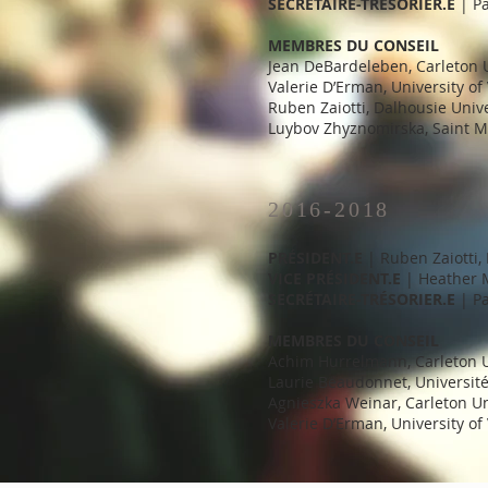
SECRÉTAIRE-TRÉSORIER.E
| Pa
MEMBRES DU CONSEIL
Jean DeBardeleben, Carleton U
Valerie D’Erman, University of 
Ruben Zaiotti, Dalhousie Unive
Luybov Zhyznomirska, Saint Ma
2016-2018
PRÉSIDENT.E
| Ruben Zaiotti,
VICE PRÉSIDENT.E
| Heather M
SECRÉTAIRE-TRÉSORIER.E
| Pa
MEMBRES DU CONSEIL
Achim Hurrelmann, Carleton U
Laurie Beaudonnet, Universit
Agnieszka Weinar, Carleton Un
Valerie D’Erman, University of 