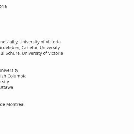
oria
-Jailly, University of Victoria
rdeleben, Carleton University
ul Schure, University of Victoria
niversity
tish Columbia​
rsity
 Ottawa
 de Montréal