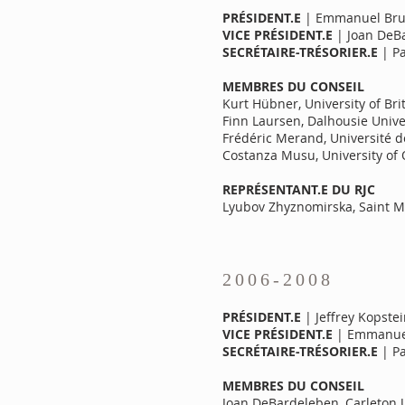
PRÉSIDENT.E
| Emmanuel Brunet
VICE PRÉSIDENT.E
| Joan DeBa
SECRÉTAIRE-TRÉSORIER.E
| Pa
MEMBRES DU CONSEIL
Kurt Hübner, University of Bri
Finn Laursen, Dalhousie Unive
Frédéric Merand, Université 
Costanza Musu, University of
REPRÉSENTANT.E DU RJC
Lyubov Zhyznomirska, Saint Ma
2006-2008
PRÉSIDENT.E
| Jeffrey Kopstei
VICE PRÉSIDENT.E
| Emmanuel B
SECRÉTAIRE-TRÉSORIER.E
| Pa
MEMBRES DU CONSEIL
Joan DeBardeleben, Carleton U