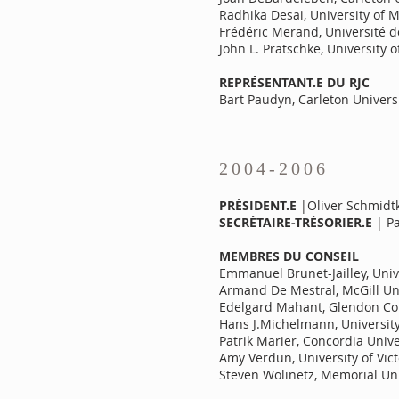
Radhika Desai, University of 
Frédéric Merand, Université 
John L. Pratschke, University 
REPRÉSENTANT.E DU RJC
Bart Paudyn, Carleton Univers
2004-2006
PRÉSIDENT.E
|Oliver Schmidtke
SECRÉTAIRE-TRÉSORIER.E
| Pa
MEMBRES DU CONSEIL
Emmanuel Brunet-Jailley, Unive
Armand De Mestral, McGill Un
Edelgard Mahant, Glendon Coll
Hans J.Michelmann, Universit
Patrik Marier, Concordia Unive
Amy Verdun, University of Vict
Steven Wolinetz, Memorial Uni