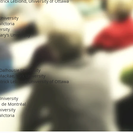
trick Leblond, University of Ottawa
niversity
Victoria
rsity
ry’s University
 Dalhousie University
acRae, York University
trick Leblond, University of Ottawa
niversity
é de Montréal
iversity
Victoria