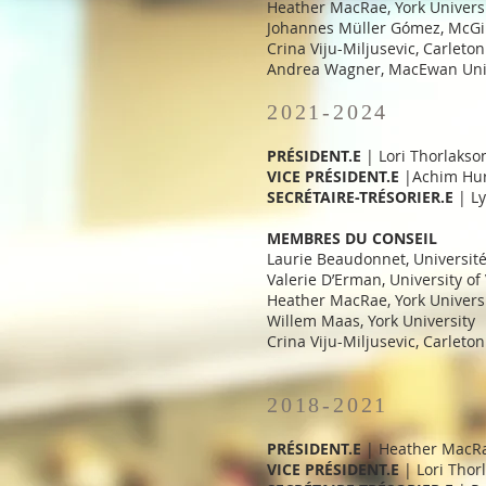
Heather MacRae, York Univers
Johannes Müller Gómez, McGil
Crina Viju-Miljusevic, Carleton
Andrea Wagner, MacEwan Uni
2021-2024
PRÉSIDENT.E
| Lori Thorlakson
VICE PRÉSIDENT.E
|Achim Hurr
​SECRÉTAIRE-TRÉSORIER.E
| Ly
MEMBRES DU CONSEIL
Laurie Beaudonnet, Universit
Valerie D’Erman, University of 
Heather MacRae, York Univers
Willem Maas, York University
Crina Viju-Miljusevic, Carleton
2018-2021
PRÉSIDENT.E
| Heather MacRae
VICE PRÉSIDENT.E
| Lori Thorl