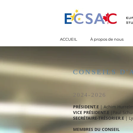
ACCUEIL
À propos de nous
CONSEILS D'
2024-2026
PRÉSIDENT.E
| Achim Hurrelma
VICE PRÉSIDENT.E
|Paul Schure
​SECRÉTAIRE-TRÉSORIER.E
| L
MEMBRES DU CONSEIL