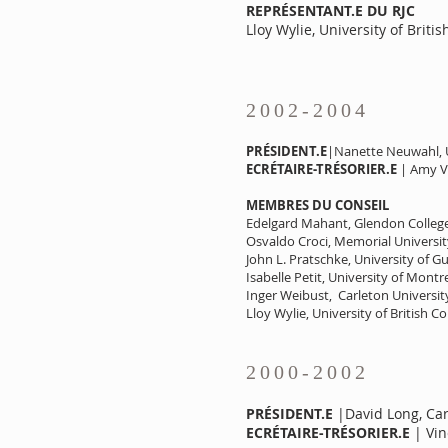
REPRÉSENTANT.E DU RJC
Lloy Wylie, University of Briti
2002-2004
PRÉSIDENT.E
|Nanette Neuwahl, U
ECRÉTAIRE-TRÉSORIER.E
| Amy Ve
MEMBRES DU CONSEIL
Edelgard Mahant, Glendon College
Osvaldo Croci, Memorial Universi
John L. Pratschke, University of G
Isabelle Petit, University of Montr
Inger Weibust, Carleton Universit
Lloy Wylie, University of British C
2000-2002
PRÉSIDENT.E
|David Long, Car
ECRÉTAIRE-TRÉSORIER.E
| Vin