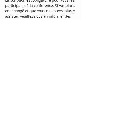
L’inscription est obligatoire pour tous les
participants à la conférence. Si vos plans
ont changé et que vous ne pouvez plus y
assister, veuillez nous en informer dès
que possible par courriel à l’adresse
eusprog@uvic.ca
.
À PROPOS DE NOUS
L'Association d'études sur la
Communauté européenne - Canada est
la principale association professionnelle
pour les études sur l'intégration
européenne au Canada.
© 2023 AECE-C